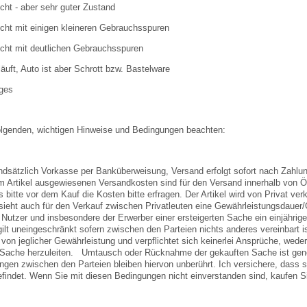
cht - aber sehr guter Zustand
cht mit einigen kleineren Gebrauchsspuren
cht mit deutlichen Gebrauchsspuren
läuft, Auto ist aber Schrott bzw. Bastelware
iges
folgenden, wichtigen Hinweise und Bedingungen beachten:
undsätzlich Vorkasse per Banküberweisung, Versand erfolgt sofort nach Zahl
m Artikel ausgewiesenen Versandkosten sind für den Versand innerhalb von Ös
s bitte vor dem Kauf die Kosten bitte erfragen. Der Artikel wird von Privat v
ieht auch für den Verkauf zwischen Privatleuten eine Gewährleistungsdauer/
 Nutzer und insbesondere der Erwerber einer ersteigerten Sache ein einjähr
ilt uneingeschränkt sofern zwischen den Parteien nichts anderes vereinbart 
 von jeglicher Gewährleistung und verpflichtet sich keinerlei Ansprüche, we
Sache herzuleiten. Umtausch oder Rücknahme der gekauften Sache ist gener
ungen zwischen den Parteien bleiben hiervon unberührt. Ich versichere, dass 
findet. Wenn Sie mit diesen Bedingungen nicht einverstanden sind, kaufen Sie