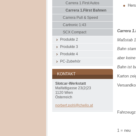
Carrera 1.First Autos
Herst
Carrera 1.Fiirst Bahnen
Carrera Pull & Speed
Cartronic 1:43
Carrera 1
SCX Compact
Maßstab 1
Produkte 2
Produkte 3
Bahn stamm
Produkte 4
aber keine
PC-Zubehör
Bahn ist b
KONTAKT
Karton zei
Slotcar-Werkstatt
Versandkos
Malfattigasse 23(2(23
1120 Wien
Deuts
Österreich
welt
norbert.
pohl@che
llo.at
Fahrzeugz
1 = neu