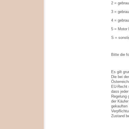
2 = gebrau
3 = gebrau
4 = gebrau
5 = Motor 
S = sonst
Bitte die 
Es gilt gr
Die bei de
Österreich
EU-Recht s
dass jeder
Regelung g
der Käufer
gekauften 
Verpflicht
Zustand be