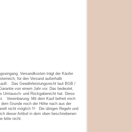
ungseingang. Versandkosten trägt der Käufer
terreich, für den Versand außerhalb
erkauft. Das Gewährleistungsrecht laut BGB /
Garantie von einem Jahr vor. Das bedeutet,
iges Umtausch- und Rückgaberecht hat. Diese
ist. Vereinbarung: Mit dem Kauf befreit mich
der dem Grunde noch der Höhe nach aus der
ell nicht möglich !!! Die übrigen Regeln und
sich dieser Artikel in dem oben beschriebenen
 bitte nicht.