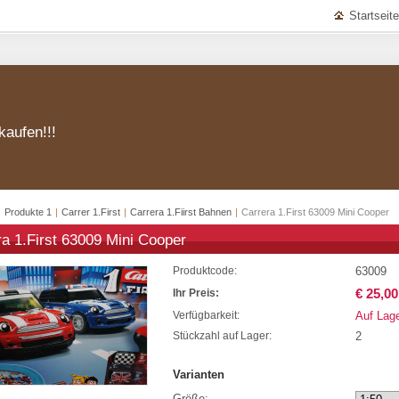
Startseite
kaufen!!!
|
Produkte 1
|
Carrer 1.First
|
Carrera 1.Fiirst Bahnen
|
Carrera 1.First 63009 Mini Cooper
ra 1.First 63009 Mini Cooper
63009
Produktcode:
€ 25,00
Ihr Preis:
Auf Lag
Verfügbarkeit:
2
Stückzahl auf Lager:
Varianten
Größe: