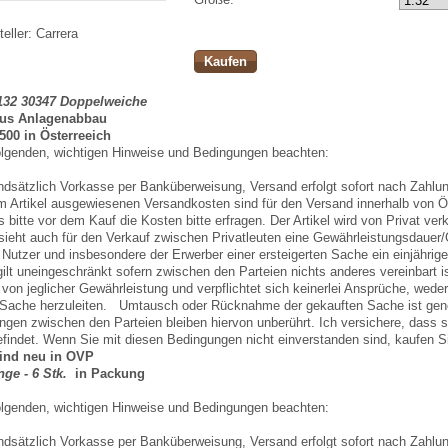
eller:
Carrera
Kaufen
132 30347 Doppelweiche
aus Anlagenabbau
500 in Österreeich
folgenden, wichtigen Hinweise und Bedingungen beachten:
undsätzlich Vorkasse per Banküberweisung, Versand erfolgt sofort nach Zahl
m Artikel ausgewiesenen Versandkosten sind für den Versand innerhalb von Ös
s bitte vor dem Kauf die Kosten bitte erfragen. Der Artikel wird von Privat v
ieht auch für den Verkauf zwischen Privatleuten eine Gewährleistungsdauer/
 Nutzer und insbesondere der Erwerber einer ersteigerten Sache ein einjähr
ilt uneingeschränkt sofern zwischen den Parteien nichts anderes vereinbart 
 von jeglicher Gewährleistung und verpflichtet sich keinerlei Ansprüche, we
Sache herzuleiten. Umtausch oder Rücknahme der gekauften Sache ist gener
ungen zwischen den Parteien bleiben hiervon unberührt. Ich versichere, dass 
findet. Wenn Sie mit diesen Bedingungen nicht einverstanden sind, kaufen Sie
ind neu in OVP
ge - 6 Stk.
in Packung
folgenden, wichtigen Hinweise und Bedingungen beachten:
undsätzlich Vorkasse per Banküberweisung, Versand erfolgt sofort nach Zahl