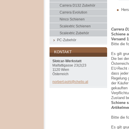
Carrera D132 Zubehör
Herst
Carrera Evolution
Ninco Schienen
Scalextric Schienen
Carrera D
Scalextric Zubehör
Schiene 
Versand 1
PC-Zubehör
Bitte die 
KONTAKT
Es gilt gr
Die bei de
Slotcar-Werkstatt
Österreich
Malfattigasse 23(2(23
EU-Recht s
1120 Wien
dass jeder
Österreich
Regelung g
norbert.
pohl@che
llo.at
der Käufer
gekauften 
Verpflicht
Zustand be
Schiene s
Artikelmen
Bitte die 
Es gilt gr