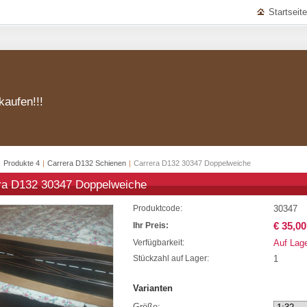
Startseite
kaufen!!!
|
Produkte 4
|
Carrera D132 Schienen
|
Carrera D132 30347 Doppelweiche
ra D132 30347 Doppelweiche
30347
Produktcode:
€ 35,00
Ihr Preis:
Auf Lag
Verfügbarkeit:
1
Stückzahl auf Lager:
Varianten
Größe: