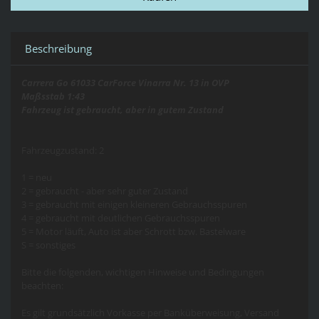
Beschreibung
Carrera Go 61033 CarForce Vinarra Nr. 13 in OVP
Maßsstab 1:43
Fahrzeug ist gebraucht, aber in gutem Zustand
Fahrzeugzustand: 2
1 = neu
2 = gebraucht - aber sehr guter Zustand
3 = gebraucht mit einigen kleineren Gebrauchsspuren
4 = gebraucht mit deutlichen Gebrauchsspuren
5 = Motor läuft, Auto ist aber Schrott bzw. Bastelware
S = sonstiges
Bitte die folgenden, wichtigen Hinweise und Bedingungen
beachten:
Es gilt grundsätzlich Vorkasse per Banküberweisung, Versand