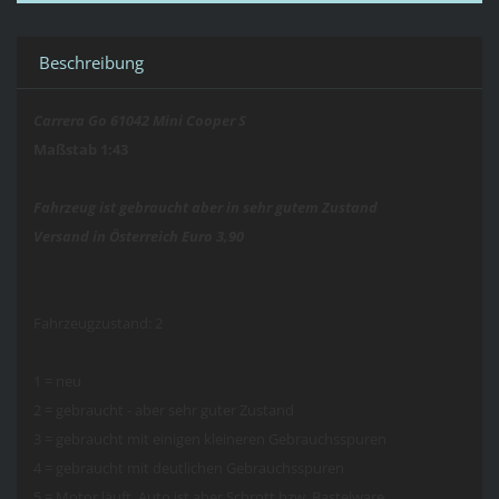
Beschreibung
Carrera Go 61042 Mini Cooper S
Maßstab 1:43
Fahrzeug ist gebraucht aber in sehr gutem Zustand
Versand in Österreich Euro 3,90
Fahrzeugzustand: 2
1 = neu
2 = gebraucht - aber sehr guter Zustand
3 = gebraucht mit einigen kleineren Gebrauchsspuren
4 = gebraucht mit deutlichen Gebrauchsspuren
5 = Motor läuft, Auto ist aber Schrott bzw. Bastelware