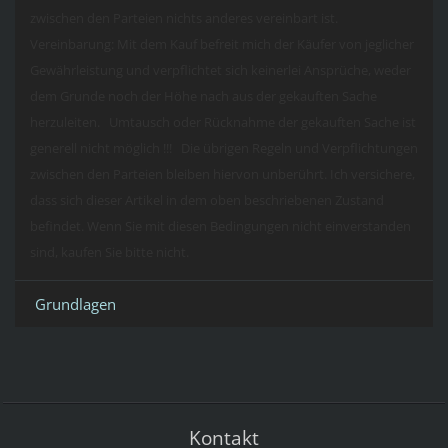
zwischen den Parteien nichts anderes vereinbart ist.
Vereinbarung: Mit dem Kauf befreit mich der Käufer von jeglicher
Gewährleistung und verpflichtet sich keinerlei Ansprüche, weder
dem Grunde noch der Höhe nach aus der gekauften Sache
herzuleiten. Umtausch oder Rücknahme der gekauften Sache ist
generell nicht möglich !!! Die übrigen Regeln und Verpflichtungen
zwischen den Parteien bleiben hiervon unberührt. Ich versichere,
dass sich dieser Artikel in dem oben beschriebenen Zustand
befindet. Wenn Sie mit diesen Bedingungen nicht einverstanden
sind, kaufen Sie bitte nicht.
Grundlagen
Kontakt