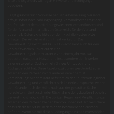
Bitte die folgenden, wichtigen Hinweise und Bedingungen
beachten:
Es gilt grundsätzlich Vorkasse per Banküberweisung, Versand
erfolgt sofort nach Zahlungseingang. Versandkosten trägt der
Käufer Die bei dem Artikel ausgewiesenen Versandkosten sind
für den Versand innerhalb von Österreich, für den Versand
außerhalb Österreichs bitte vor dem Kauf die Kosten bitte
erfragen. Der Artikel wird von Privat verkauft. Das
Gewährleistungsrecht laut BGB / EU-Recht sieht auch für den
Verkauf zwischen Privatleuten eine
Gewährleistungsdauer/Garantie von einem Jahr vor. Das
bedeutet, dass jeder Nutzer und insbesondere der Erwerber
einer ersteigerten Sache ein einjähriges Umtausch- und
Rückgaberecht hat. Diese Regelung gilt uneingeschränkt sofern
zwischen den Parteien nichts anderes vereinbart ist.
Vereinbarung: Mit dem Kauf befreit mich der Käufer von jeglicher
Gewährleistung und verpflichtet sich keinerlei Ansprüche, weder
dem Grunde noch der Höhe nach aus der gekauften Sache
herzuleiten. Umtausch oder Rücknahme der gekauften Sache ist
generell nicht möglich !!! Die übrigen Regeln und Verpflichtungen
zwischen den Parteien bleiben hiervon unberührt. Ich versichere,
dass sich dieser Artikel in dem oben beschriebenen Zustand
befindet. Wenn Sie mit diesen Bedingungen nicht einverstanden