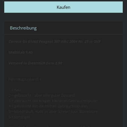
Beschreibung
Carrera Go 61065 Peugeot 307 WRC 2004 Nr. 25 in OVP
Maßstab 1:43
Versand in Österreich Euro 3,90
Fahrzeugzustand: 1
1 = neu
2 = gebraucht - aber sehr guter Zustand
3 = gebraucht mit einigen kleineren Gebrauchsspuren
4 = gebraucht mit deutlichen Gebrauchsspuren
5 = Motor läuft, Auto ist aber Schrott bzw. Bastelware
S = sonstiges