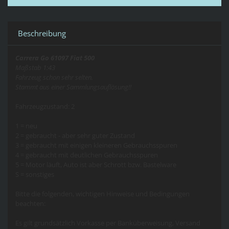
Beschreibung
Carrera Go 61097 Fiat 500
Maßstab 1:43
Fahrzeug schon sehr selten.
Stammt aus einer Sammlungsauflösung!!
Fahrzeugzustand: 2
1 = neu
2 = gebraucht - aber sehr guter Zustand
3 = gebraucht mit einigen kleineren Gebrauchsspuren
4 = gebraucht mit deutlichen Gebrauchsspuren
5 = Motor läuft, Auto ist aber Schrott bzw. Bastelware
S = sonstiges
Bitte die folgenden, wichtigen Hinweise und Bedingungen
beachten:
Es gilt grundsätzlich Vorkasse per Banküberweisung, Versand