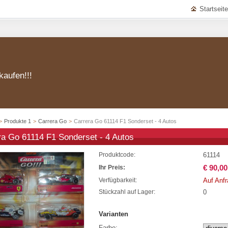
Startseite
kaufen!!!
>
Produkte 1
>
Carrera Go
>
Carrera Go 61114 F1 Sonderset - 4 Autos
ra Go 61114 F1 Sonderset - 4 Autos
61114
Produktcode:
€ 90,00
Ihr Preis:
Auf Anf
Verfügbarkeit:
0
Stückzahl auf Lager:
Varianten
Farbe: