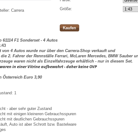
Größe:
eller:
Carrera
Kaufen
o 61114 F1 Sonderset - 4 Autos
:43
t von 4 Autos wurde nur über den Carrera-Shop verkauft und
t die 2. Fahrer der Rennställe Ferrari, McLaren Mercedes, BMW Sauber u
rzeuge waren nicht als Einzelfahrzeuge erhältlich - nur in diesem Set.
waren in einer Vitrine aufbewahrt - daher keine OVP
in Österreich Euro 3,90
ustand: 1
cht - aber sehr guter Zustand
cht mit einigen kleineren Gebrauchsspuren
cht mit deutlichen Gebrauchsspuren
läuft, Auto ist aber Schrott bzw. Bastelware
iges