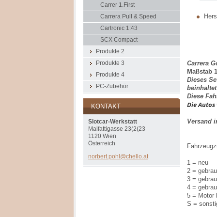
Carrer 1.First
Herst
Carrera Pull & Speed
Cartronic 1:43
SCX Compact
Produkte 2
Carrera G
Produkte 3
Maßstab 1
Produkte 4
Dieses Se
PC-Zubehör
beinhalte
Diese Fah
Die Autos 
KONTAKT
Versand 
Slotcar-Werkstatt
Malfattigasse 23(2(23
1120 Wien
Österreich
Fahrzeugz
norbert.
pohl@che
llo.at
1 = neu
2 = gebrau
3 = gebrau
4 = gebrau
5 = Motor 
S = sonst