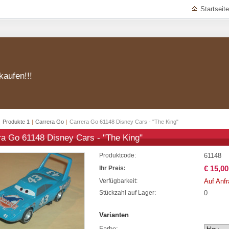
Startseite
kaufen!!!
|
Produkte 1
|
Carrera Go
|
Carrera Go 61148 Disney Cars - "The King"
ra Go 61148 Disney Cars - "The King"
61148
Produktcode:
€ 15,00
Ihr Preis:
Auf Anf
Verfügbarkeit:
0
Stückzahl auf Lager:
Varianten
Farbe: