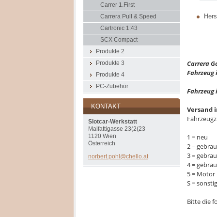
Carrer 1.First
Herst
Carrera Pull & Speed
Cartronic 1:43
SCX Compact
Produkte 2
Carrera Go
Produkte 3
Fahrzeug 
Produkte 4
PC-Zubehör
Fahrzeug 
KONTAKT
Versand i
Fahrzeugz
Slotcar-Werkstatt
Malfattigasse 23(2(23
1 = neu
1120 Wien
Österreich
2 = gebrau
3 = gebra
norbert.
pohl@che
llo.at
4 = gebra
5 = Motor 
S = sonsti
Bitte die