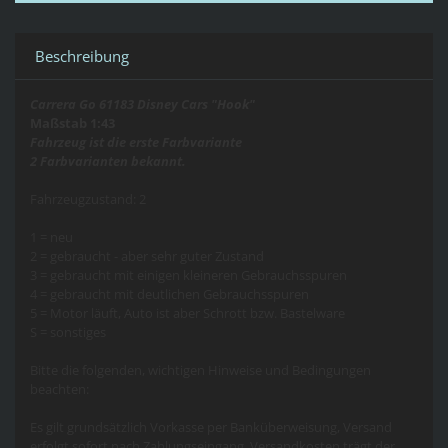
Beschreibung
Carrera Go 61183 Disney Cars "Hook"
Maßstab 1:43
Fahrzeug ist die erste Farbvariante
2 Farbvarianten bekannt.
Fahrzeugzustand: 2
1 = neu
2 = gebraucht - aber sehr guter Zustand
3 = gebraucht mit einigen kleineren Gebrauchsspuren
4 = gebraucht mit deutlichen Gebrauchsspuren
5 = Motor läuft, Auto ist aber Schrott bzw. Bastelware
S = sonstiges
Bitte die folgenden, wichtigen Hinweise und Bedingungen
beachten:
Es gilt grundsätzlich Vorkasse per Banküberweisung, Versand
erfolgt sofort nach Zahlungseingang. Versandkosten trägt der