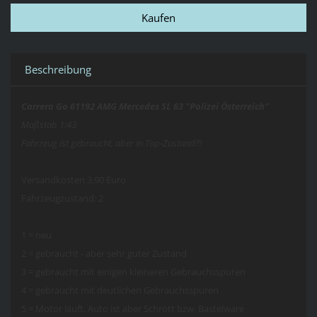
Beschreibung
Carrera Go 61192 AMG Mercedes SL 63 "Polizei Österreich"
Maßstab 1:43
Fahrzeug ist gebraucht, aber in Top-Zustand!!!
Versandkosten 3,90 Euro
Fahrzeugzustand: 2
1 = neu
2 = gebraucht - aber sehr guter Zustand
3 = gebraucht mit einigen kleineren Gebrauchsspuren
4 = gebraucht mit deutlichen Gebrauchsspuren
5 = Motor läuft, Auto ist aber Schrott bzw. Bastelware