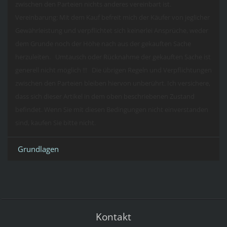
zwischen den Parteien nichts anderes vereinbart ist.
Vereinbarung: Mit dem Kauf befreit mich der Käufer von jeglicher
Gewährleistung und verpflichtet sich keinerlei Ansprüche, weder
dem Grunde noch der Höhe nach aus der gekauften Sache
herzuleiten. Umtausch oder Rücknahme der gekauften Sache ist
generell nicht möglich !!! Die übrigen Regeln und Verpflichtungen
zwischen den Parteien bleiben hiervon unberührt. Ich versichere,
dass sich dieser Artikel in dem oben beschriebenen Zustand
befindet. Wenn Sie mit diesen Bedingungen nicht einverstanden
sind, kaufen Sie bitte nicht.
Grundlagen
Kontakt