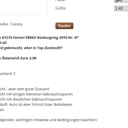
Größe:
eller:
Carrera
Kaufen
o 61215 Ferrari 599XX Nürburgring 2010 Nr. 97
1:43
st gebraucht, aber in Top Zustand!!!
n Österreich Euro 3,90
ustand: 2
cht - aber sehr guter Zustand
ucht mit einigen kleineren Gebrauchsspuren
ucht mit deutlichen Gebrauchsspuren
läuft, Auto ist aber Schrott bzw. Bastelware
ges
 folgenden, wichtigen Hinweise und Bedingungen beachten: