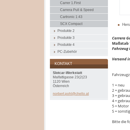
Carrer 1.First
Carrera Pull & Speed
Cartronic 1:43
SCX Compact
Herst
Produkte 2
Carrera G
Produkte 3
Maßstab 
Produkte 4
Fahrzeug i
PC-Zubehör
Versand i
KONTAKT
Slotcar-Werkstatt
Fahrzeugz
Malfattigasse 23(2(23
1120 Wien
1 = neu
Österreich
2 = gebrau
norbert.
pohl@che
llo.at
3 = gebra
4 = gebra
5 = Motor 
S = sonsti
Bitte die