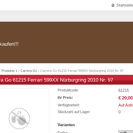
Startseite
kaufen!!!
|
Produkte 1
|
Carrera Go
|
Carrera Go 61215 Ferrari 599XX Nürburgring 2010 Nr. 97
ra Go 61215 Ferrari 599XX Nürburgring 2010 Nr. 97
61215
Produktcode:
€ 20,00
Ihr Preis:
Auf Anf
Verfügbarkeit:
0
Stückzahl auf Lager:
Varianten
Farbe: