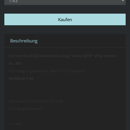
Beschreibung
Carrera Go 61220 VW RaceTouareg "Dakar 2010" dirty Version
Nr. 305
Fahrzeug ist gebraucht, aber in Top-Zustand
Maßstab 1:43
Versand in Österreich Euro 3,90
Fahrzeugzustand: 2
1 = neu