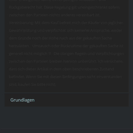
Rückgaberecht hat. Diese Regelung gilt uneingeschränkt sofern
zwischen den Parteien nichts anderes vereinbart ist.
Vereinbarung: Mit dem Kauf befreit mich der Käufer von jeglicher
Gewährleistung und verpflichtet sich keinerlei Ansprüche, weder
dem Grunde noch der Höhe nach aus der gekauften Sache
herzuleiten. Umtausch oder Rücknahme der gekauften Sache ist
generell nicht möglich !!! Die übrigen Regeln und Verpflichtungen
zwischen den Parteien bleiben hiervon unberührt. Ich versichere,
dass sich dieser Artikel in dem oben beschriebenen Zustand
befindet. Wenn Sie mit diesen Bedingungen nicht einverstanden
sind, kaufen Sie bitte nicht.
Grundlagen