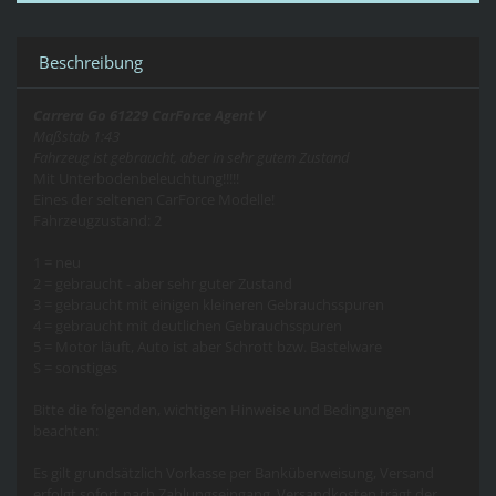
Beschreibung
Carrera Go 61229 CarForce Agent V
Maßstab 1:43
Fahrzeug ist gebraucht, aber in sehr gutem Zustand
Mit Unterbodenbeleuchtung!!!!!
Eines der seltenen CarForce Modelle!
Fahrzeugzustand: 2
1 = neu
2 = gebraucht - aber sehr guter Zustand
3 = gebraucht mit einigen kleineren Gebrauchsspuren
4 = gebraucht mit deutlichen Gebrauchsspuren
5 = Motor läuft, Auto ist aber Schrott bzw. Bastelware
S = sonstiges
Bitte die folgenden, wichtigen Hinweise und Bedingungen
beachten:
Es gilt grundsätzlich Vorkasse per Banküberweisung, Versand
erfolgt sofort nach Zahlungseingang. Versandkosten trägt der