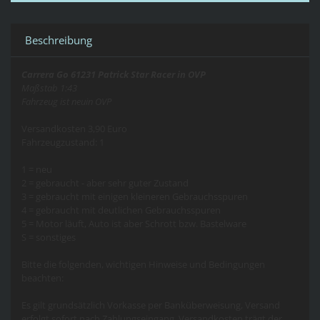
Beschreibung
Carrera Go 61231 Patrick Star Racer in OVP
Maßstab 1:43
Fahrzeug ist neuin OVP
Versandkosten 3,90 Euro
Fahrzeugzustand: 1
1 = neu
2 = gebraucht - aber sehr guter Zustand
3 = gebraucht mit einigen kleineren Gebrauchsspuren
4 = gebraucht mit deutlichen Gebrauchsspuren
5 = Motor läuft, Auto ist aber Schrott bzw. Bastelware
S = sonstiges
Bitte die folgenden, wichtigen Hinweise und Bedingungen
beachten:
Es gilt grundsätzlich Vorkasse per Banküberweisung, Versand
erfolgt sofort nach Zahlungseingang. Versandkosten trägt der