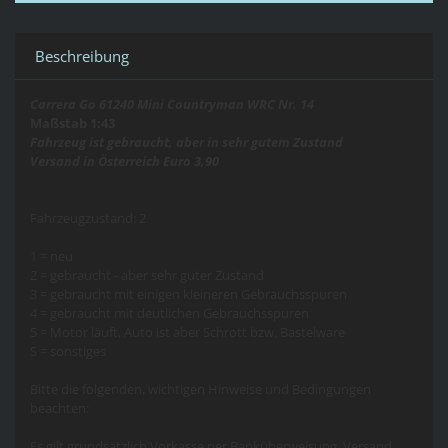
Beschreibung
Carrera Go 61240 Mini Countryman WRC Nr. 14
Maßstab 1:43
Fahrzeug ist gebraucht, aber in sehr gutem Zustand
Versand in Österreich Euro 3,90
Fahrzeugzustand: 2
1 = neu
2 = gebraucht - aber sehr guter Zustand
3 = gebraucht mit einigen kleineren Gebrauchsspuren
4 = gebraucht mit deutlichen Gebrauchsspuren
5 = Motor läuft, Auto ist aber Schrott bzw. Bastelware
S = sonstiges
Bitte die folgenden, wichtigen Hinweise und Bedingungen
beachten:
Es gilt grundsätzlich Vorkasse per Banküberweisung, Versand