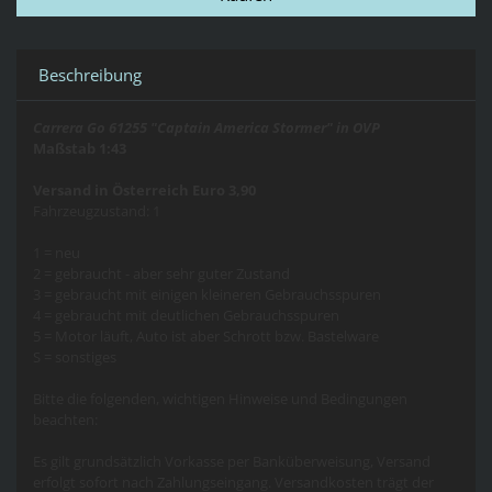
Beschreibung
Carrera Go 61255 "Captain America Stormer" in OVP
Maßstab 1:43
Versand in Österreich Euro 3,90
Fahrzeugzustand: 1
1 = neu
2 = gebraucht - aber sehr guter Zustand
3 = gebraucht mit einigen kleineren Gebrauchsspuren
4 = gebraucht mit deutlichen Gebrauchsspuren
5 = Motor läuft, Auto ist aber Schrott bzw. Bastelware
S = sonstiges
Bitte die folgenden, wichtigen Hinweise und Bedingungen
beachten:
Es gilt grundsätzlich Vorkasse per Banküberweisung, Versand
erfolgt sofort nach Zahlungseingang. Versandkosten trägt der