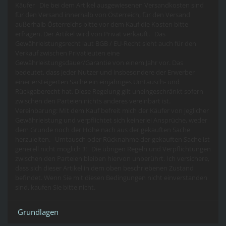
Käufer Die bei dem Artikel ausgewiesenen Versandkosten sind
für den Versand innerhalb von Österreich, für den Versand
außerhalb Österreichs bitte vor dem Kauf die Kosten bitte
erfragen. Der Artikel wird von Privat verkauft. Das
Gewährleistungsrecht laut BGB / EU-Recht sieht auch für den
Verkauf zwischen Privatleuten eine
Gewährleistungsdauer/Garantie von einem Jahr vor. Das
bedeutet, dass jeder Nutzer und insbesondere der Erwerber
einer ersteigerten Sache ein einjähriges Umtausch- und
Rückgaberecht hat. Diese Regelung gilt uneingeschränkt sofern
zwischen den Parteien nichts anderes vereinbart ist.
Vereinbarung: Mit dem Kauf befreit mich der Käufer von jeglicher
Gewährleistung und verpflichtet sich keinerlei Ansprüche, weder
dem Grunde noch der Höhe nach aus der gekauften Sache
herzuleiten. Umtausch oder Rücknahme der gekauften Sache ist
generell nicht möglich !!! Die übrigen Regeln und Verpflichtungen
zwischen den Parteien bleiben hiervon unberührt. Ich versichere,
dass sich dieser Artikel in dem oben beschriebenen Zustand
befindet. Wenn Sie mit diesen Bedingungen nicht einverstanden
sind, kaufen Sie bitte nicht.
Grundlagen