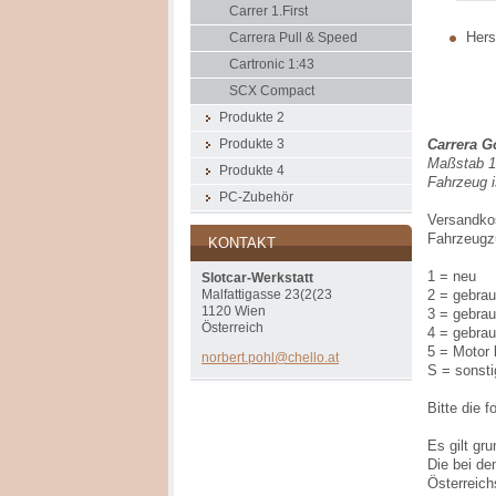
Carrer 1.First
Herst
Carrera Pull & Speed
Cartronic 1:43
SCX Compact
Produkte 2
Carrera G
Produkte 3
Maßstab 1
Produkte 4
Fahrzeug 
PC-Zubehör
Versandko
Fahrzeugz
KONTAKT
1 = neu
Slotcar-Werkstatt
2 = gebrau
Malfattigasse 23(2(23
1120 Wien
3 = gebrau
Österreich
4 = gebrau
5 = Motor 
norbert.
pohl@che
llo.at
S = sonst
Bitte die 
Es gilt gr
Die bei de
Österreich