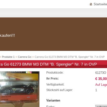
Startseite
kaufen!!!
>
Produkte 1
>
Carrera Go
>
Carrera Go 61273 BMW M3 DTM "B. Spengler" Nr. 7 in OVP
ra Go 61273 BMW M3 DTM "B. Spengler" Nr. 7 in OVP
61273O
Produktcode:
€ 35,00
Ihr Preis:
Auf Lag
Verfügbarkeit:
1
Stückzahl auf Lager:
Varianten
Farbe: