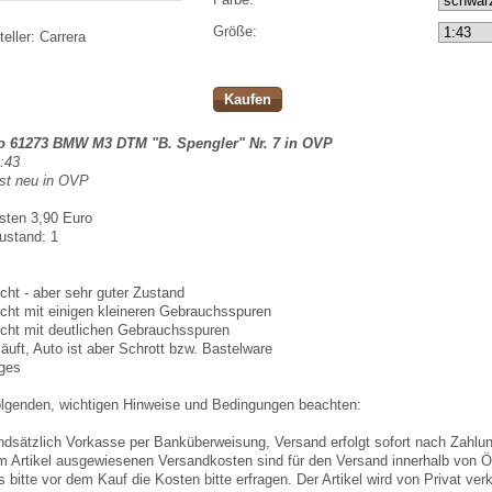
Größe:
eller:
Carrera
Kaufen
o 61273 BMW M3 DTM "B. Spengler" Nr. 7 in OVP
:43
ist neu in OVP
sten 3,90 Euro
ustand: 1
cht - aber sehr guter Zustand
cht mit einigen kleineren Gebrauchsspuren
cht mit deutlichen Gebrauchsspuren
läuft, Auto ist aber Schrott bzw. Bastelware
iges
folgenden, wichtigen Hinweise und Bedingungen beachten:
undsätzlich Vorkasse per Banküberweisung, Versand erfolgt sofort nach Zahl
m Artikel ausgewiesenen Versandkosten sind für den Versand innerhalb von Ös
s bitte vor dem Kauf die Kosten bitte erfragen. Der Artikel wird von Privat v