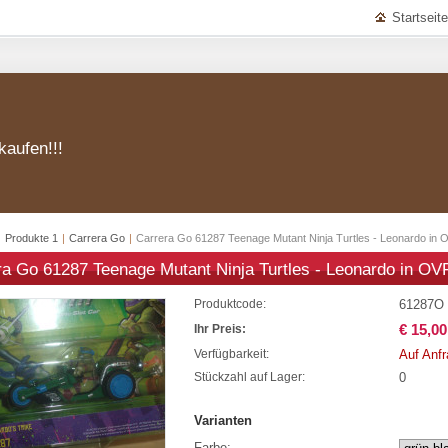
Startseite
kaufen!!!
|
Produkte 1
|
Carrera Go
|
Carrera Go 61287 Teenage Mutant Ninja Turtles - Leonardo in 
ra Go 61287 Teenage Mutant Ninja Turtles - Leonardo in OV
61287O
Produktcode:
€ 15,00
Ihr Preis:
Auf Anf
Verfügbarkeit:
0
Stückzahl auf Lager:
Varianten
Farbe: