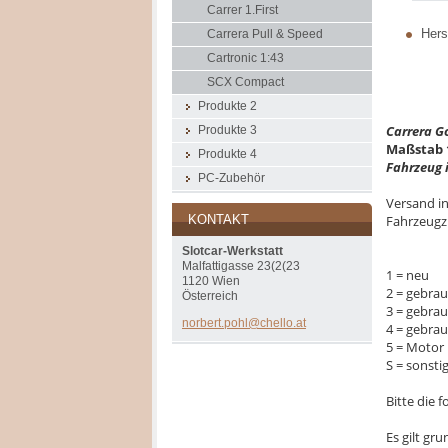
Carrer 1.First
Herst
Carrera Pull & Speed
Cartronic 1:43
SCX Compact
Produkte 2
Carrera G
Produkte 3
Maßstab 
Produkte 4
Fahrzeug 
PC-Zubehör
Versand in
Fahrzeugz
KONTAKT
Slotcar-Werkstatt
Malfattigasse 23(2(23
1 = neu
1120 Wien
2 = gebrau
Österreich
3 = gebra
norbert.
pohl@che
llo.at
4 = gebra
5 = Motor 
S = sonsti
Bitte die
Es gilt gr