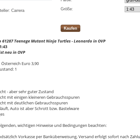
Größe:
eller:
Carrera
Kaufen
o 61287 Teenage Mutant Ninja Turtles - Leonardo in OVP
1:43
ist neu in OVP
 Österreich Euro 3,90
ustand: 1
cht - aber sehr guter Zustand
ucht mit einigen kleineren Gebrauchsspuren
ucht mit deutlichen Gebrauchsspuren
läuft, Auto ist aber Schrott bzw. Bastelware
ges
 folgenden, wichtigen Hinweise und Bedingungen beachten:
undsätzlich Vorkasse per Banküberweisung, Versand erfolgt sofort nach Zah