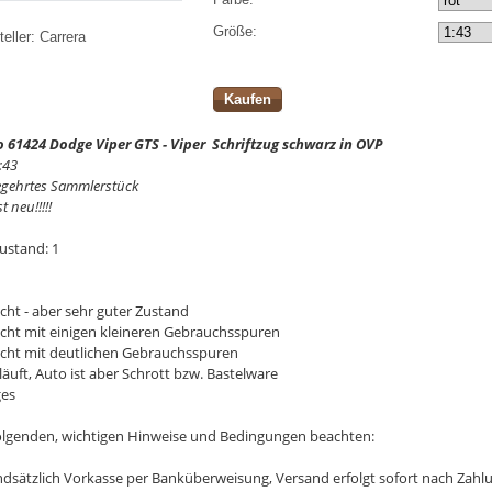
Größe:
eller:
Carrera
Kaufen
o 61424 Dodge Viper GTS - Viper Schriftzug schwarz in OVP
:43
egehrtes Sammlerstück
t neu!!!!!
ustand: 1
cht - aber sehr guter Zustand
ucht mit einigen kleineren Gebrauchsspuren
ucht mit deutlichen Gebrauchsspuren
läuft, Auto ist aber Schrott bzw. Bastelware
ges
 folgenden, wichtigen Hinweise und Bedingungen beachten:
undsätzlich Vorkasse per Banküberweisung, Versand erfolgt sofort nach Zah