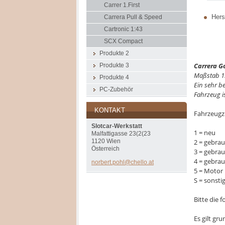
Carrer 1.First
Herst
Carrera Pull & Speed
Cartronic 1:43
SCX Compact
Produkte 2
Carrera G
Produkte 3
Maßstab 1
Produkte 4
Ein sehr b
PC-Zubehör
Fahrzeug is
KONTAKT
Fahrzeugz
Slotcar-Werkstatt
1 = neu
Malfattigasse 23(2(23
2 = gebrau
1120 Wien
Österreich
3 = gebra
4 = gebra
norbert.
pohl@che
llo.at
5 = Motor 
S = sonsti
Bitte die
Es gilt gr