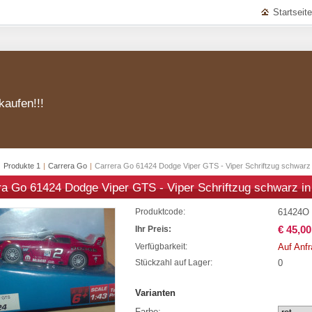
Startseite
kaufen!!!
|
Produkte 1
|
Carrera Go
|
Carrera Go 61424 Dodge Viper GTS - Viper Schriftzug schwarz
ra Go 61424 Dodge Viper GTS - Viper Schriftzug schwarz i
61424O
Produktcode:
€ 45,00
Ihr Preis:
Auf Anf
Verfügbarkeit:
0
Stückzahl auf Lager:
Varianten
Farbe: