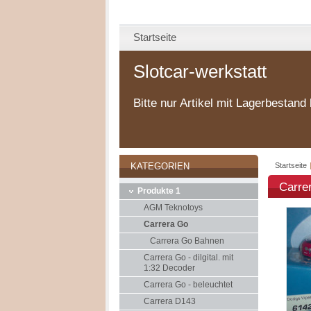
Startseite
Slotcar-werkstatt
Bitte nur Artikel mit Lagerbestand 
Startseite
KATEGORIEN
Carre
Produkte 1
AGM Teknotoys
Carrera Go
Carrera Go Bahnen
Carrera Go - dilgital. mit
1:32 Decoder
Carrera Go - beleuchtet
Carrera D143