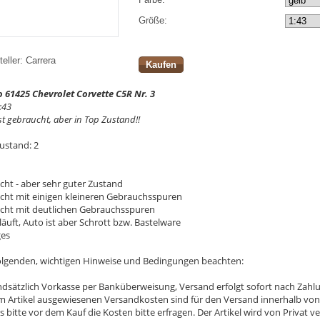
Größe:
eller:
Carrera
Kaufen
 61425 Chevrolet Corvette C5R Nr. 3
:43
st gebraucht, aber in Top Zustand!!
ustand: 2
cht - aber sehr guter Zustand
ucht mit einigen kleineren Gebrauchsspuren
ucht mit deutlichen Gebrauchsspuren
läuft, Auto ist aber Schrott bzw. Bastelware
ges
 folgenden, wichtigen Hinweise und Bedingungen beachten:
undsätzlich Vorkasse per Banküberweisung, Versand erfolgt sofort nach Zah
m Artikel ausgewiesenen Versandkosten sind für den Versand innerhalb von
s bitte vor dem Kauf die Kosten bitte erfragen. Der Artikel wird von Privat 