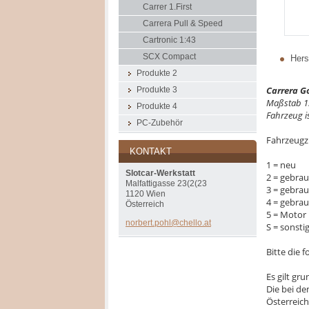
Carrer 1.First
Carrera Pull & Speed
Cartronic 1:43
SCX Compact
Herst
Produkte 2
Carrera Go
Produkte 3
Maßstab 1
Produkte 4
Fahrzeug i
PC-Zubehör
Fahrzeugz
KONTAKT
1 = neu
Slotcar-Werkstatt
2 = gebrau
Malfattigasse 23(2(23
3 = gebra
1120 Wien
4 = gebra
Österreich
5 = Motor 
norbert.
pohl@che
llo.at
S = sonsti
Bitte die
Es gilt gr
Die bei de
Österreich