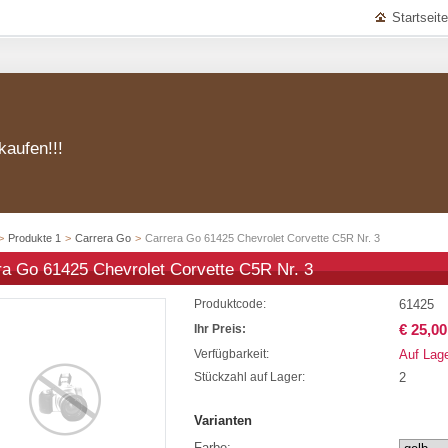
Startseite
kaufen!!!
>
Produkte 1
>
Carrera Go
>
Carrera Go 61425 Chevrolet Corvette C5R Nr. 3
ra Go 61425 Chevrolet Corvette C5R Nr. 3
61425
Produktcode:
€ 25,00
Ihr Preis:
Auf Lag
Verfügbarkeit:
2
Stückzahl auf Lager:
Varianten
Farbe: