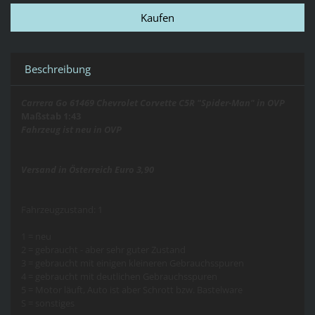
Beschreibung
Carrera Go 61469 Chevrolet Corvette C5R "Spider-Man" in OVP
Maßstab 1:43
Fahrzeug ist neu in OVP
Versand in Österreich Euro 3,90
Fahrzeugzustand: 1
1 = neu
2 = gebraucht - aber sehr guter Zustand
3 = gebraucht mit einigen kleineren Gebrauchsspuren
4 = gebraucht mit deutlichen Gebrauchsspuren
5 = Motor läuft, Auto ist aber Schrott bzw. Bastelware
S = sonstiges