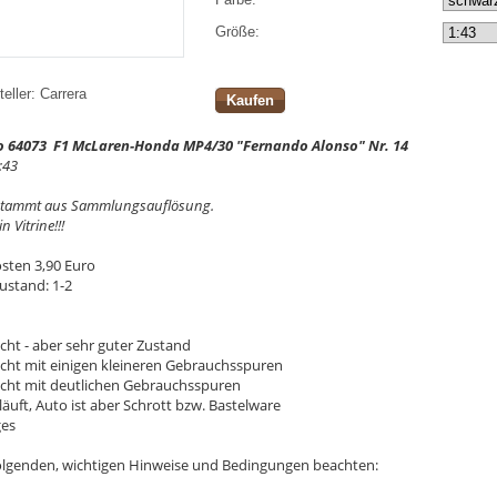
Größe:
eller:
Carrera
Kaufen
o 64073 F1 McLaren-Honda MP4/30 "Fernando Alonso" Nr. 14
:43
stammt aus Sammlungsauflösung.
n Vitrine!!!
sten 3,90 Euro
ustand: 1-2
cht - aber sehr guter Zustand
ucht mit einigen kleineren Gebrauchsspuren
ucht mit deutlichen Gebrauchsspuren
läuft, Auto ist aber Schrott bzw. Bastelware
ges
 folgenden, wichtigen Hinweise und Bedingungen beachten: