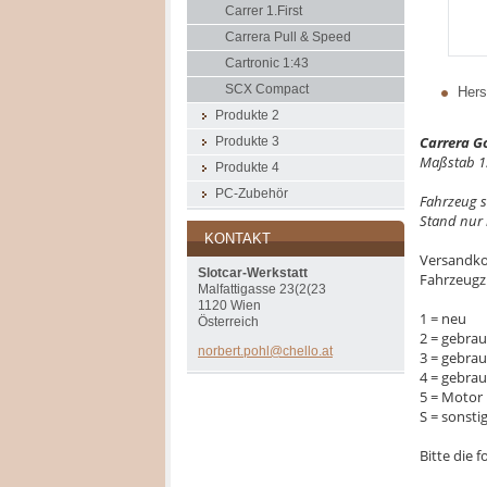
Carrer 1.First
Carrera Pull & Speed
Cartronic 1:43
SCX Compact
Herst
Produkte 2
Carrera G
Produkte 3
Maßstab 1
Produkte 4
PC-Zubehör
Fahrzeug 
Stand nur i
KONTAKT
Versandko
Slotcar-Werkstatt
Fahrzeugz
Malfattigasse 23(2(23
1120 Wien
1 = neu
Österreich
2 = gebrau
norbert.
pohl@che
llo.at
3 = gebra
4 = gebra
5 = Motor 
S = sonsti
Bitte die