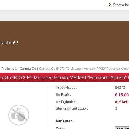
Startseite
kaufen!!!
|
Produkte 1
|
Carrera Go
|
Carrera Go 64073 F1 McLaren-Honda MP4/30 "Fernando Alonso
ra Go 64073 F1 McLaren-Honda MP4/30 "Fernando Alonso" 
64073
Produktcode:
€ 15,00
Ihr Preis:
Auf Anf
Verfügbarkeit:
0
Stückzahl auf Lager:
Varianten
Farbe: